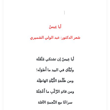
June 15, 2026
بوابة القاهرة
أيا عِيسُ
شعر الدكتور: عبد الولي الشميري
أيا عِيسُ إن تشتكي مُثْقَلَة
ولَيْلُكِ في البيد ما أَطوَلَه!
ومن ظُلْمَةِ اللَّيْلَةِ الهَاطِلَة
ومن قائدِ الرَّكْبِ ما أَعْجَلَهْ
سراعًا مع النَّجمةِ الآفلة