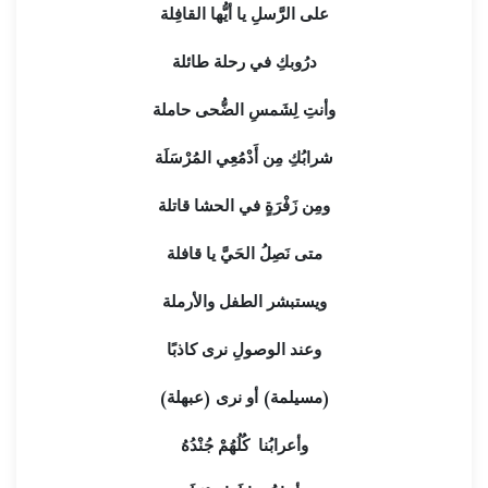
على الرَّسلِ يا أيُّها القافِلة
درُوبكِ في رحلة طائلة
وأنتِ لِشَمسِ الضُّحى حاملة
شرابُكِ مِن أَدْمُعِي المُرْسَلَة
ومِن زَفْرَةٍ في الحشا قاتلة
متى نَصِلُ الحَيَّ يا قافلة
ويستبشر الطفل والأرملة
وعند الوصولِ نرى كاذبًا
(مسيلمة) أو نرى (عبهلة)
وأعرابُنا كُلُهُمْ جُنْدُهُ