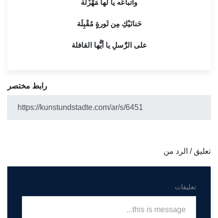
وأتباعُه يا لَها مَهْزَلَة
حَنانَيْكِ مِن ثَورةٍ مُقْبِلَة
على الرَّسلِ يا أيُّها القافلة
رابط مختصر
تعليق / الرد من
تعليقات