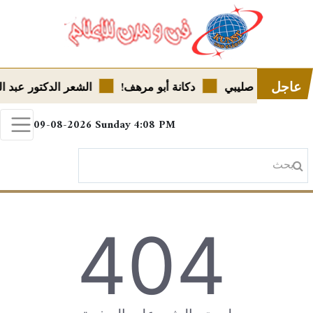
عاجل
قودُ..!! ليلى صليبي
دكانة أبو مرهف!
الشعر الدكتور عبد ا
09-08-2026
Sunday
4:08 PM
404