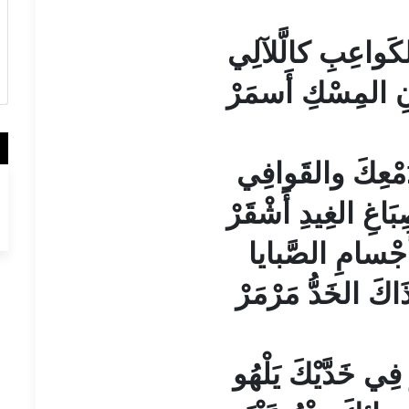
كَواعِبِ كالَّلآلِي
وْنِ المِسْكِ أَسمَرْ
َمْعِكَ والقَوافِي
َاغِ الغِيدِ أَشْقَرْ
 أَجْسامِ الصَّبايا
َاكَ الخَدُّ مَرْمَرْ
ي خَدَّيْكَ يَلْهُو