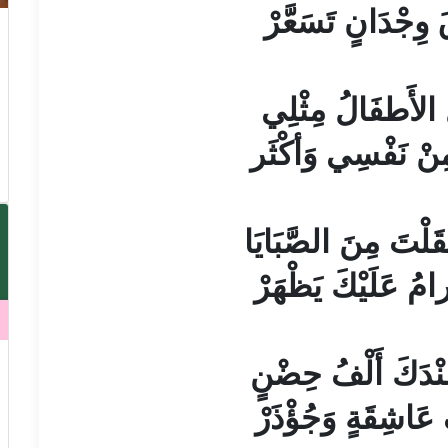
 وِجْدَانٍ تَسَعَّرْ
ُ الأَطفَالُ مِثْلِي
مِنْ نَفْسِي وَأكْثَر
َلْتَ مِنَ الصَّبَايَا
ُ عَلَيْكَ يَظْهَرْ
ِنْدَكَ أَلْفُ حِضْنٍ
 عَاشِقَةٍ وَجُؤْذَرْ