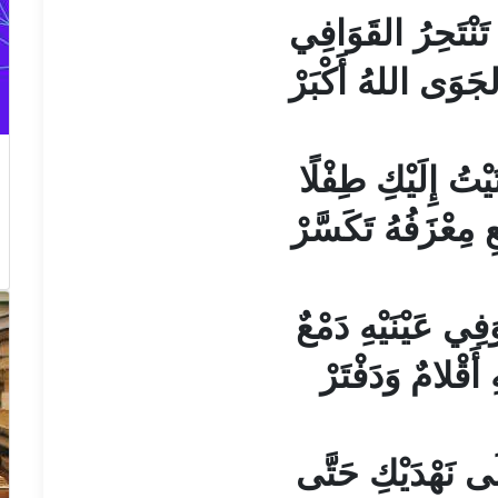
تَنْتَحِرُ القَوَافِي
جَوَى اللهُ أَكْبَرْ
يْتُ إِلَيْكِ طِفْلًا
 مِعْزَفُهُ تَكَسَّرْ
فِي عَيْنَيْهِ دَمْعٌ
ِ أَقْلامٌ وَدَفْتَرْ
ى نَهْدَيْكِ حَتَّى