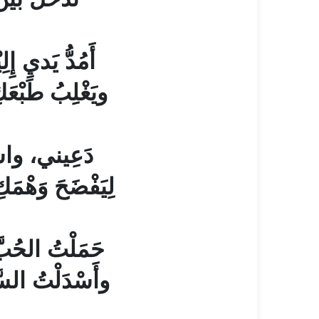
أَمُدُّ يَديِ إِل
ويَغْلِبُ طَبْعَك
دَعِيني، واسأ
لِيَفْضَحَ وَهْمَك
حَمَلْتُ الحُبّ
وأَسْدَلْتُ السّ