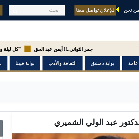
ن نحن
للإعلان تواصل معنا
جمر الثواني..!! أيمن عبد الحق
"كل ليلة وليلة... وذاك
 عامة
بوابة دمشق
الثقافة والأدب
بوابة فيينا
ب
لدكتور عبد الولي الشميري