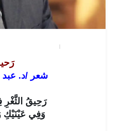
May 7, 2026
بوابة القاهرة
رَحيق
شعر /د. عبد
رَحِيقُ الثَّغْرِ 
وَفِي عَيْنَيْكِ 