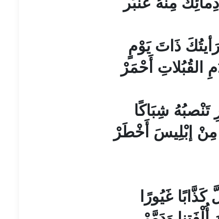
مائِكَ مِنْهُ عَنْبَر
رَأيتُكَ ذَاتَ يَوْمٍ
ِ القُبُلاتِ أَحْمَرْ
ِ تَنْصبُهُ شِبَاكًا
مِنْ إبْلِيسَ أَخْطَرْ
َ كَذَّابًا غَيُورًا
 أُلْفَتِنا وَدَمَّرْ