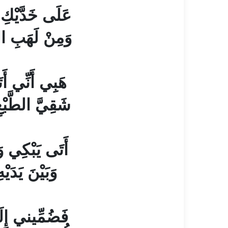
عَلَى خَدَّيْكِ 
وَمِنْ لَهَبِ ال
هَبِي أَنِّي أَتَ
شَقِيَّ الطَّبْعِ
أَتَى يَبْكِي وَ
وَبَيْنَ يَدَيْه
فَضُمِّيني إِلَ