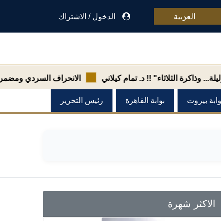
العربية
الدخول
/
الاشتراك
رة الثلاثاء" !! د. تمام كيلاني
الانحراف السردي ومضمراته الدلا
وابة بيروت
بوابة القاهرة
رئيس التحرير
الاكثر شهرة