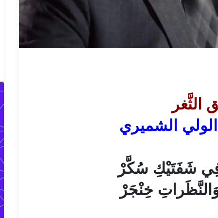
 الثَّغر
 الولي الشميري
فِي شَفَتَيْكِ سُكَّرْ
وَالنَّظَراتِ خِنْجَرْ