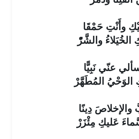
ِيْكِ وأَنْتِ حَمْقَا
ِ الخُيَلاءُ والشَّرّْ
لي عنّي نَبِيًّا
ِ الوَحْيُ المُطَهَّرْ
َ والإخلاصَ دِينًا
َماءَ عَليكِ مِئْزَرْ