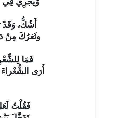
وَيْجْرِي فِي دِ
أَشُكُّ، وَقَدْ 
وثَغرُكَ مِنْ دَم
فَمَا لِلشِّعْر
أَرَى الشُّعْراءَ 
فَقُلْتُ لَعَلّ
تَدَخَّلَ بَيْنَ