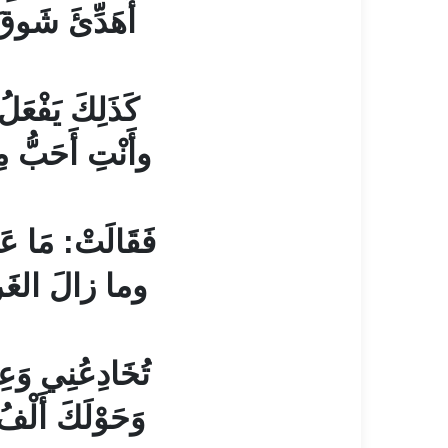
أُهَدِّئَ شَوقَ
كَذَلِكَ يَفْعَل
وأَنْتِ أَحَبُّ 
فَقَالَتْ: مَا عَق
وما زالَ الغَرام
تُخَادِعُنِي وَع
وَحَوْلَكَ أَلْفُ