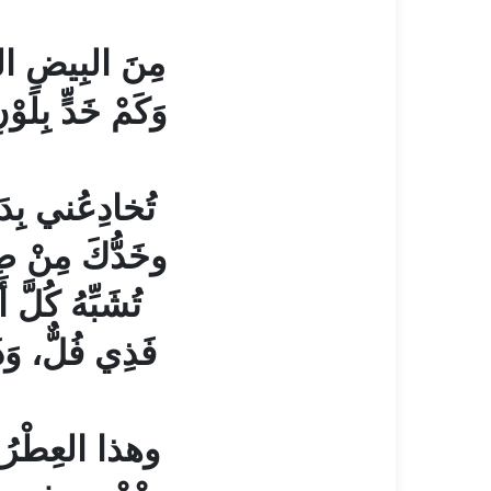
مِنَ البِيضِ ال
وَكَمْ خَدٍّ بِلَ
تُخادِعُني بِد
وخَدُّكَ مِنْ صِب
تُشَبِّهُ كُلَّ
فَذِي فُلٌّ، وَذ
وهذا العِطْرُ فِ