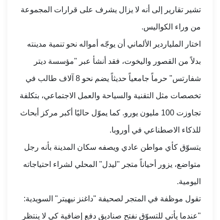
تشير تقارير إلى أنه لا يزال يشرف على قرارات المجموعة
من وراء الكواليس.
اختار الملياردير الألماني أن يوجّه أمواله نحو تنمية مدينته
بدلاً من القصور واليخوت، فقد أنشأ عبر "مؤسسة ديتر
شفارتس" حرماً جامعياً حديثاً يضم نحو 8 آلاف طالب في
تخصصات مثل التقنية والسياحة والعمل الاجتماعي، بتكلفة
تجاوزت 100 مليون يورو. كما يموّل حاليًا أكبر مركز أبحاث
للذكاء الاصطناعي في أوروبا.
يتسوّق كأي مواطن عادي ويصفه سكان المدينة بأنه رجل
متواضع، يزور أحياناً متجر "ليدل" المحلي لشراء احتياجاته
اليومية.
تقول موظفة في المتجر لصحيفة "داغنز نيهيتر" السويدية:
"عندما يأتي للتسوّق نفتح صناديق دفع إضافية كي لا ينتظر