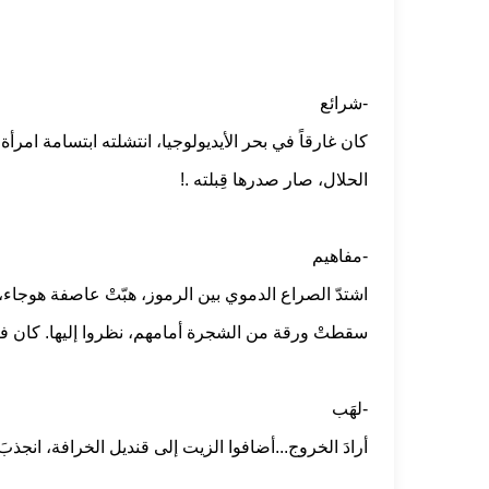
-شرائع
كان غارقاً في بحر الأيديولوجيا، انتشلته ابتسامة امرأ
الحلال، صار صدرها قِبلته .!
-مفاهيم
اشتدّ الصراع الدموي بين الرموز، هبّتْ عاصفة هوجاء، 
سقطتْ ورقة من الشجرة أمامهم، نظروا إليها. كان فيه
-لهَب
أرادَ الخروج...أضافوا الزيت إلى قنديل الخرافة، انجذبَ