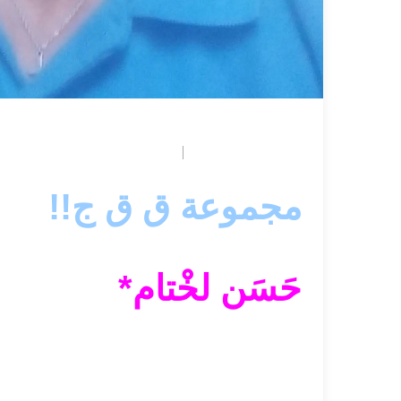
May 7, 2026
بوابة بيروت
مجموعة ق ق ج!!
حَسَن لخْتام*