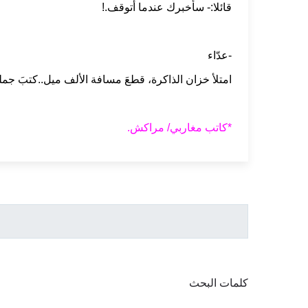
قائلا:- سأخبرك عندما أتوقف.!
-عدّاء
امتلأ خزان الذاكرة، قطعَ مسافة الألف ميل..كتبَ جمل
*كاتب مغاربي/ مراكش.
كلمات البحث