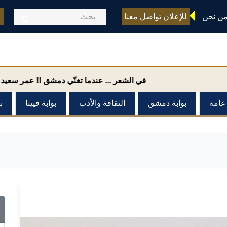
ن نحن
للإعلان تواصل معنا
في الشعر ... عندما تغنّي دمشق !! عمر سعيد
دمشق
 عامة
بوابة دمشق
الثقافة والأدب
بوابة فيينا
ب