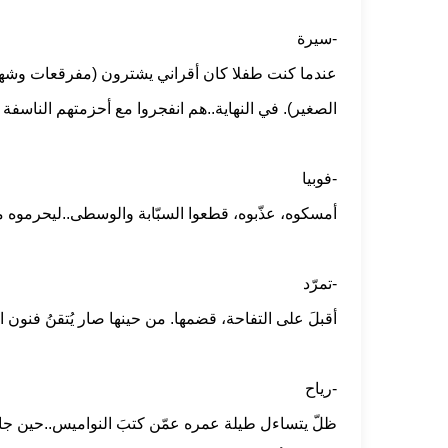
-سيرة
عندما كنت طفلا كان أقراني يشترون (مفرقعات وشهبِ 
الصغير). في النهاية..هم انفجروا مع أحزمتهم الناسفة
-فوبيا
أمسكوه، عذّبوه، قطعوا السبّابة والوسطى..ليحرموه م
-تمرّد
أقبلَ على التفاحة، قضمها. من حينها صار يُتقنُ فنون الط
-رياح
ظلّ يتساءل طيلة عمره عمّن كتبَ النواميس..حين جاءت