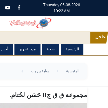
Thursday
06-08-2026
م
10:22 AM
عاجل
الرئيسية
صحة
مدير تحرير
أخبار
الرئيسية
بوابة بيروت
مجموعة ق ق ج!! حَسَن لخْتام.