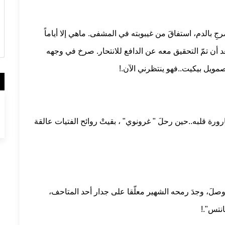
 بالدم، استفاقَ من غيبوبته في المشفى. ماهي إلا أياماً
أن تمّ التحقيق معه عن الدافع للانتحار. صرخ في وجهه
ند صمويل بيكيت..فهو ينتظرني الآن.!
رة قلبه..حين رحلَ " غرونوي" ، بقيتْ روائح الفتيات عالقة
 وصلَ، وجدَ رمحه الشهير معلّقا على جدار أحد المتاحف،
انتس".!