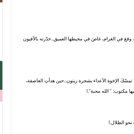
ة، وقعَ في الغرام، غاصَ في محيطها العميق..خدّرته بالأفيون
تمسّكَ الإخوة الأعداء بشجرة زيتون..حين هدأتِ العاصفة،
ا مكتوب: " الله محبة".!
 نحو الظلال.!