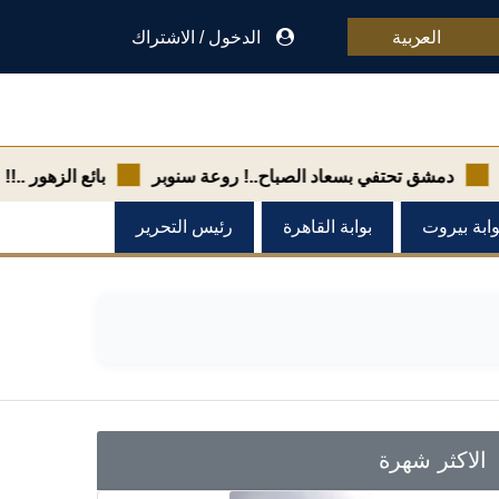
العربية
الدخول
/
الاشتراك
 تحتفي بسعاد الصباح..! روعة سنوبر
بائع الزهور ..!! عدنان لف
وابة بيروت
بوابة القاهرة
رئيس التحرير
الاكثر شهرة