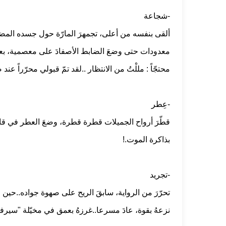
-شجاعة
ألقى بنفسه من أعلى، تجمهرَ المارّة حول جسده المضرجِ
معدودات حتى وضعَ الضابط الأصفادَ على معصمية، بعد 
محتجّاً : مللْتُ من الانتظار ..لقد تمّ قبولي محرّراً ع
-عِطر
قطّرَ أرواح الجميلات قطرة قطرة، وضعَ العطر في قارو
بذاكرة الموت.!
-تجريد
تحرّرَ من الرواية، سابقَ الريح على صهوة جواده..حين
نزعهُ بقوة، عادَ مسرعا..غرزهُ بعمق في مخيّلة "سيرف