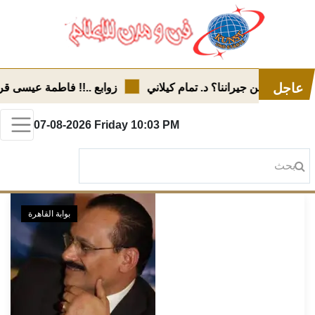
عاجل
نتعلم من جيراننا؟ د. تمام كيلاني
زوابع ..!! فاطمة عيسى قراج
07-08-2026
Friday
10:03 PM
بوابة القاهرة