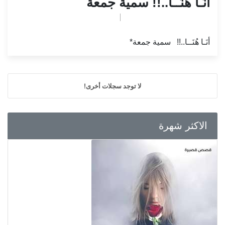
أنَـا هُنَــا..!! سمية جمعة
تم النشر بواسطة
May 6, 2026
Ahmed
أنَـا هُنَــا..!! سمية جمعة*
لا توجد سجلات أخرى!
الاكثر شهرة