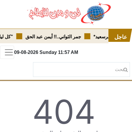
عاجل
ٌ آخر..!! عمرسعيد*
جمر الثواني..!! أيمن عبد الحق
"كل ليلة
09-08-2026
Sunday
11:57 AM
404