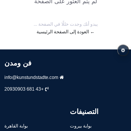
لم يتم العثور على الصفحة
يبدو أنك وجدت خللًا في الصفحة ...
← العودة إلى الصفحة الرئيسية
فن ومدن
info@kunstundstadte.com
+43 681 20930903
التصنيفات
بوابة بيروت
بوابة القاهرة