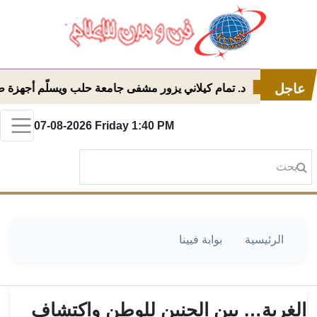
عاجل
جه
د. تمام كيلاني يزور مشفى جامعة حلب ويسلّم أجهزة طبية حدي
07-08-2026
Friday
1:40 PM
الرئيسية
بوابة فيينا
الغربة… بين الحنين للوطن واكتشاف